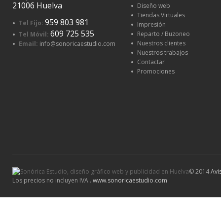
21006 Huelva
Diseño web
Tiendas Virtuales
959 803 981
Tel Fijo:
Impresión
609 725 535
Reparto / Buzoneo
Tel Móvil:
Nuestros clientes
Email:
info@sonoricaestudio.com
Nuestros trabajos
Contactar
Promociones
© 2014
Avi
Los precios no incluyen IVA .
www.sonoricaestudio.com